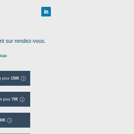
sur rendez-vous.
itale
n
pour
150€
n
pour
70€
80€