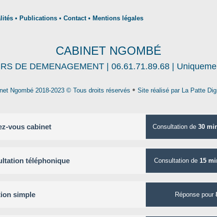
lités
•
Publications
•
Contact
•
Mentions légales
CABINET NGOMBÉ
S DE DEMENAGEMENT | 06.61.71.89.68 | Uniquement 
•
inet Ngombé 2018-2023 ©
Tous droits réservés
Site réalisé par
La Patte Dig
z-vous cabinet
Consultation de
30 mi
ltation téléphonique
Consultation de
15 mi
ion simple
Réponse pour