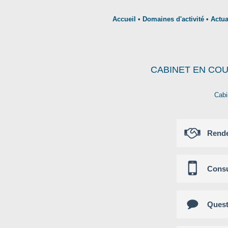
Accueil
•
Domaines d'activité
•
Actua
CABINET EN COUR
Cab
Rende
Consu
Quest